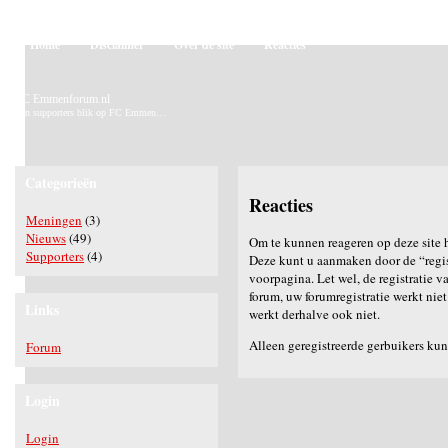
Home
Disclaimer
Over de site
Reacties
FC Emmenforum.nl
Een supporters blik op FC Emmen…
Categorieën
Reacties
Meningen
(3)
Nieuws
(49)
Om te kunnen reageren op deze site h
Supporters
(4)
Deze kunt u aanmaken door de “regis
voorpagina. Let wel, de registratie v
forum, uw forumregistratie werkt ni
Links
werkt derhalve ook niet.
Alleen geregistreerde gerbuikers kun
Forum
Login
Login