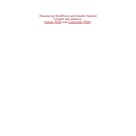
Powered by WordPress and Hewlett Packerd
Created with patience.
Entries (RSS)
and
Comments (RSS)
.