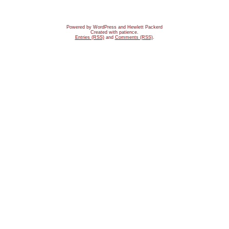
Powered by WordPress and Hewlett Packerd
Created with patience.
Entries (RSS)
and
Comments (RSS)
.