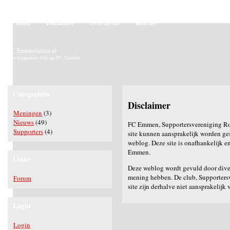
Home
Disclaimer
Over de site
Reacties
FC Emmenforum.nl
Een supporters blik op FC Emmen…
Categorieën
Disclaimer
Meningen
(3)
Nieuws
(49)
FC Emmen, Supportersvereniging Ro
Supporters
(4)
site kunnen aansprakelijk worden ge
weblog. Deze site is onafhankelijk e
Emmen.
Links
Deze weblog wordt gevuld door divers
mening hebben. De club, Supportersv
Forum
site zijn derhalve niet aansprakelijk
Login
Login