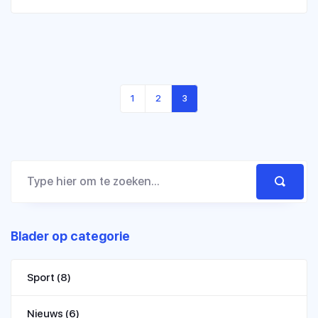
vliegtuig net voorbereidingen trof om te vertrekken
naar Billund, Denemarken.
1
2
3
Blader op categorie
Sport
(8)
Nieuws
(6)