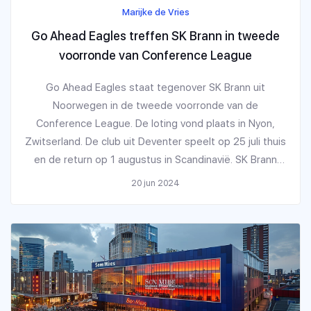
Marijke de Vries
Go Ahead Eagles treffen SK Brann in tweede
voorronde van Conference League
Go Ahead Eagles staat tegenover SK Brann uit
Noorwegen in de tweede voorronde van de
Conference League. De loting vond plaats in Nyon,
Zwitserland. De club uit Deventer speelt op 25 juli thuis
en de return op 1 augustus in Scandinavië. SK Brann
heeft een rijke geschiedenis in Europese competities
20 jun 2024
en nationale trofeeën.