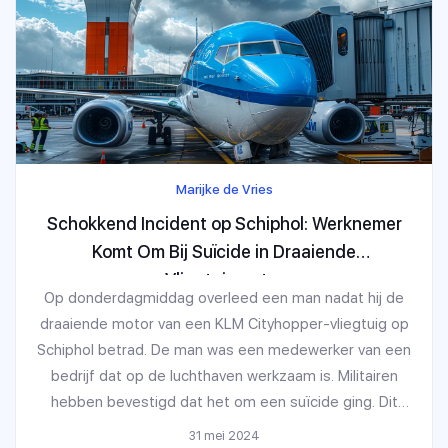
Marijke de Vries
Schokkend Incident op Schiphol: Werknemer
Komt Om Bij Suïcide in Draaiende
Vliegtuigmotor
Op donderdagmiddag overleed een man nadat hij de
draaiende motor van een KLM Cityhopper-vliegtuig op
Schiphol betrad. De man was een medewerker van een
bedrijf dat op de luchthaven werkzaam is. Militairen
hebben bevestigd dat het om een suïcide ging. Dit
tragische incident speelde zich af bij het pier, waar het
31 mei 2024