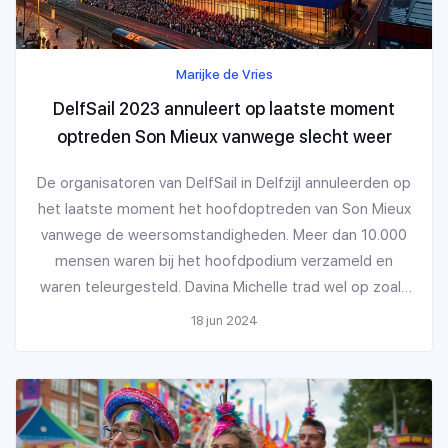
Marijke de Vries
DelfSail 2023 annuleert op laatste moment
optreden Son Mieux vanwege slecht weer
De organisatoren van DelfSail in Delfzijl annuleerden op
het laatste moment het hoofdoptreden van Son Mieux
vanwege de weersomstandigheden. Meer dan 10.000
mensen waren bij het hoofdpodium verzameld en
waren teleurgesteld. Davina Michelle trad wel op zoals
gepland. Voorzitter Gerard Beukema sprak zijn spijt uit
18 jun 2024
over de annulering en bedankte degenen die eraan
werkten om het programma voort te zetten.