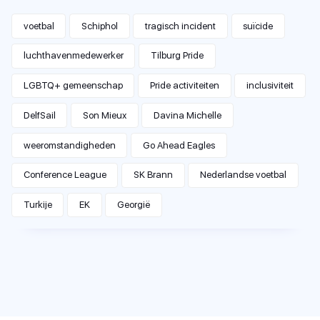
voetbal
Schiphol
tragisch incident
suïcide
luchthavenmedewerker
Tilburg Pride
LGBTQ+ gemeenschap
Pride activiteiten
inclusiviteit
DelfSail
Son Mieux
Davina Michelle
weeromstandigheden
Go Ahead Eagles
Conference League
SK Brann
Nederlandse voetbal
Turkije
EK
Georgië