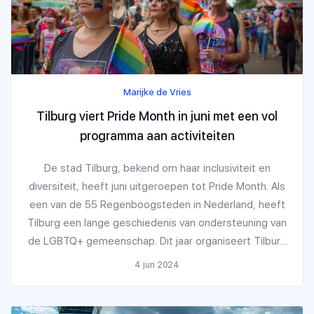
Marijke de Vries
Tilburg viert Pride Month in juni met een vol
programma aan activiteiten
De stad Tilburg, bekend om haar inclusiviteit en
diversiteit, heeft juni uitgeroepen tot Pride Month. Als
een van de 55 Regenboogsteden in Nederland, heeft
Tilburg een lange geschiedenis van ondersteuning van
de LGBTQ+ gemeenschap. Dit jaar organiseert Tilburg
Pride een maand vol activiteiten met als thema 'Onze
4 jun 2024
Roze Draad'.