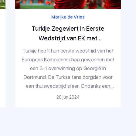
Marijke de Vries
Turkije Zegeviert in Eerste
Wedstrijd van EK met
Schitterende Doelpunten tegen
Turkije heeft hun eerste wedstrijd van het
Georgië
Europees Kampioenschap gewonnen met
een 3-1 overwinning op Georgië in
Dortmund. De Turkse fans zorgden voor
een thuiswedstrijd sfeer. Ondanks een
sterke start van Georgië, herpakte Turkije
20 jun 2024
zich en scoorde drie indrukwekkende
doelpunten. Het was een
gedenkwaardige dag voor beide
debuterende teams in het toernooi.