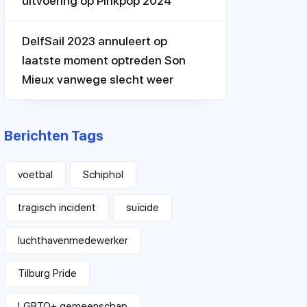
uitvoering op Pinkpop 2024
DelfSail 2023 annuleert op
laatste moment optreden Son
Mieux vanwege slecht weer
Berichten Tags
voetbal
Schiphol
tragisch incident
suïcide
luchthavenmedewerker
Tilburg Pride
LGBTQ+ gemeenschap