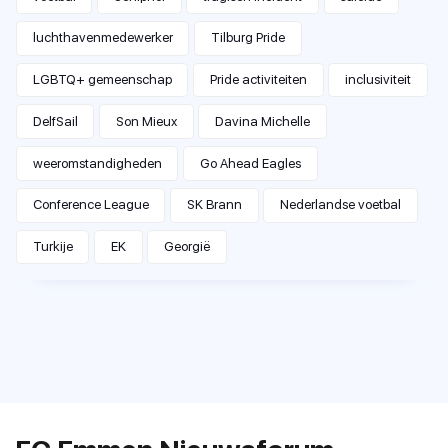
luchthavenmedewerker
Tilburg Pride
LGBTQ+ gemeenschap
Pride activiteiten
inclusiviteit
DelfSail
Son Mieux
Davina Michelle
weeromstandigheden
Go Ahead Eagles
Conference League
SK Brann
Nederlandse voetbal
Turkije
EK
Georgië