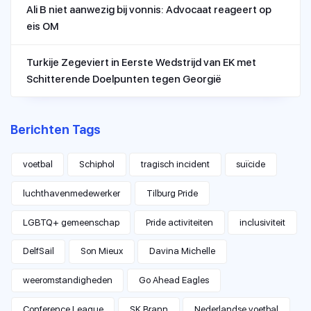
Ali B niet aanwezig bij vonnis: Advocaat reageert op
eis OM
Turkije Zegeviert in Eerste Wedstrijd van EK met
Schitterende Doelpunten tegen Georgië
Berichten Tags
voetbal
Schiphol
tragisch incident
suïcide
luchthavenmedewerker
Tilburg Pride
LGBTQ+ gemeenschap
Pride activiteiten
inclusiviteit
DelfSail
Son Mieux
Davina Michelle
weeromstandigheden
Go Ahead Eagles
Conference League
SK Brann
Nederlandse voetbal