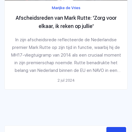
Marijke de Vries
Afscheidsreden van Mark Rutte: 'Zorg voor
elkaar, ik reken op jullie'
In zijn afscheidsrede reflecteerde de Nederlandse
premier Mark Rutte op zijn tijd in functie, waarbij hij de
MH17-vliegtuigramp van 2014 als een cruciaal moment
in zijn premierschap noemde. Rutte benadrukte het
belang van Nederland binnen de EU en NAVO in een
onrustige wereld vol dreigingen en sprak over zijn
2 jul 2024
toekomstige rol als secretaris-generaal van de NAVO.