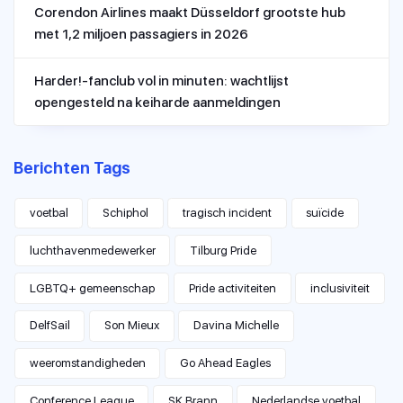
Corendon Airlines maakt Düsseldorf grootste hub
met 1,2 miljoen passagiers in 2026
Harder!-fanclub vol in minuten: wachtlijst
opengesteld na keiharde aanmeldingen
Berichten Tags
voetbal
Schiphol
tragisch incident
suïcide
luchthavenmedewerker
Tilburg Pride
LGBTQ+ gemeenschap
Pride activiteiten
inclusiviteit
DelfSail
Son Mieux
Davina Michelle
weeromstandigheden
Go Ahead Eagles
Conference League
SK Brann
Nederlandse voetbal