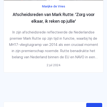
Marijke de Vries
Afscheidsreden van Mark Rutte: 'Zorg voor
elkaar, ik reken op jullie'
In zijn afscheidsrede reflecteerde de Nederlandse
premier Mark Rutte op zijn tijd in functie, waarbij hij de
MH17-vliegtuigramp van 2014 als een cruciaal moment
in zijn premierschap noemde. Rutte benadrukte het
belang van Nederland binnen de EU en NAVO in een
onrustige wereld vol dreigingen en sprak over zijn
2 jul 2024
toekomstige rol als secretaris-generaal van de NAVO.